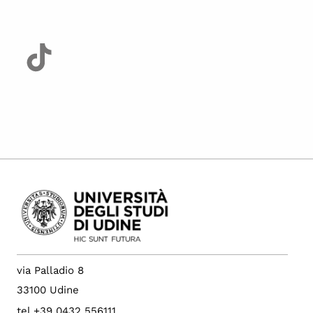
via Palladio 8
33100 Udine
tel +39 0432 556111