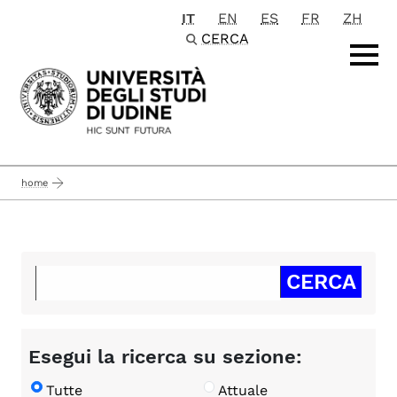
IT
EN
ES
FR
ZH
Passa al contenuto principale
CERCA
home
Esegui la ricerca su sezione:
Tutte
Attuale