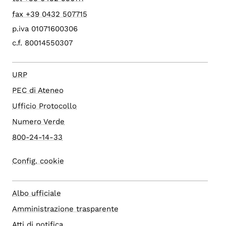
fax +39 0432 507715
p.iva 01071600306
c.f. 80014550307
URP
PEC di Ateneo
Ufficio Protocollo
Numero Verde
800-24-14-33
Config. cookie
Albo ufficiale
Amministrazione trasparente
Atti di notifica