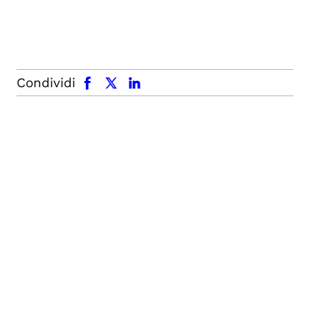
facebook
x.com
linkedin
Condividi