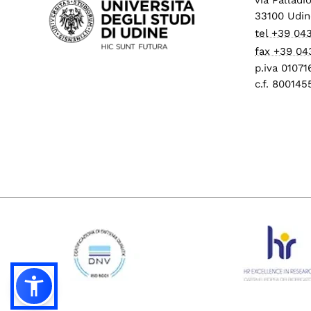
33100 Udin
tel +39 04
fax +39 04
p.iva 0107
c.f. 80014