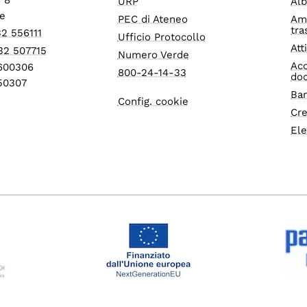
URP
Alb
e
PEC di Ateneo
Am
tra
32 556111
Ufficio Protocollo
Att
32 507715
Numero Verde
Acc
1600306
800-24-14-33
do
550307
Ban
Config. cookie
Cre
Ele