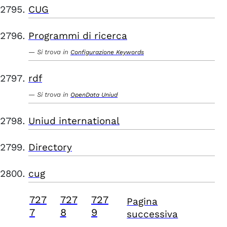
CUG
Programmi di ricerca
Si trova in
Configurazione Keywords
rdf
Si trova in
OpenData Uniud
Uniud international
Directory
cug
727
727
727
Pagina
7
8
9
successiva