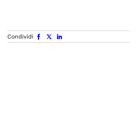
facebook
x.com
linkedin
Condividi