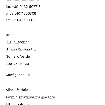
fax +39 0432 507715
p.iva 01071600306
c.f. 80014550307
URP
PEC di Ateneo
Ufficio Protocollo
Numero Verde
800-24-14-33
Config. cookie
Albo ufficiale
Amministrazione trasparente
Atti di notifica