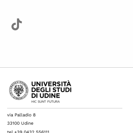
via Palladio 8
33100 Udine
tel +39 0432 556111