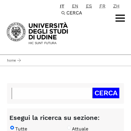
IT
EN
ES
FR
ZH
Passa al contenuto principale
CERCA
home
Esegui la ricerca su sezione:
Tutte
Attuale