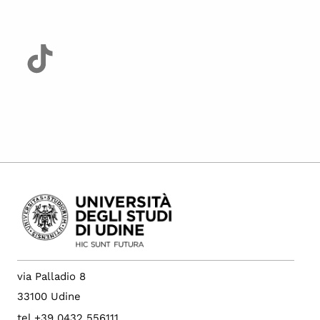
via Palladio 8
33100 Udine
tel +39 0432 556111