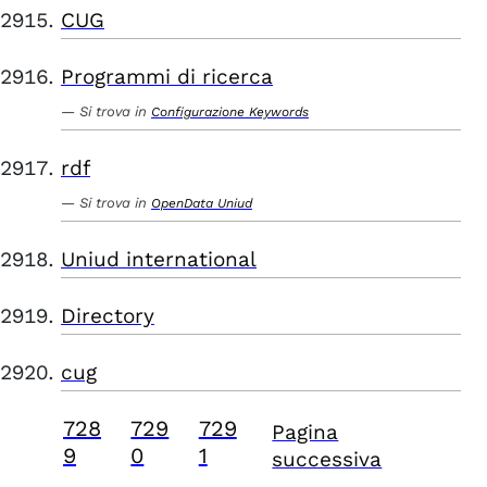
CUG
Programmi di ricerca
Si trova in
Configurazione Keywords
rdf
Si trova in
OpenData Uniud
Uniud international
Directory
cug
728
729
729
Pagina
9
0
1
successiva