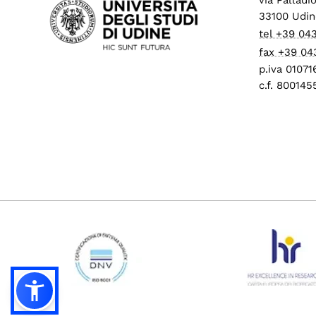
33100 Udin
tel +39 04
fax +39 04
p.iva 0107
c.f. 80014