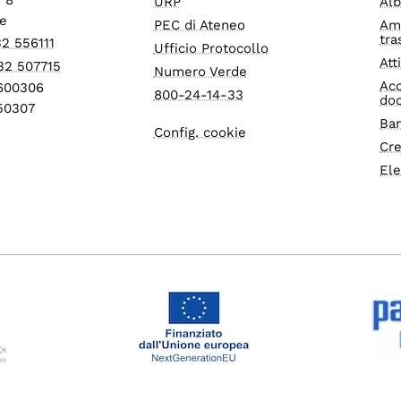
URP
Alb
e
PEC di Ateneo
Am
tra
32 556111
Ufficio Protocollo
Att
32 507715
Numero Verde
Acc
1600306
800-24-14-33
do
550307
Ban
Config. cookie
Cre
Ele