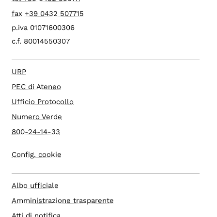
fax +39 0432 507715
p.iva 01071600306
c.f. 80014550307
URP
PEC di Ateneo
Ufficio Protocollo
Numero Verde
800-24-14-33
Config. cookie
Albo ufficiale
Amministrazione trasparente
Atti di notifica