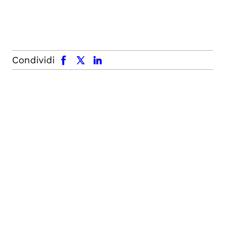
facebook
x.com
linkedin
Condividi