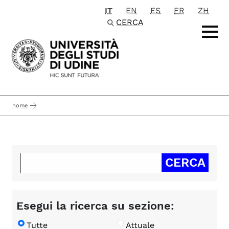
IT
EN
ES
FR
ZH
Passa al contenuto principale
CERCA
home
Esegui la ricerca su sezione:
Tutte
Attuale