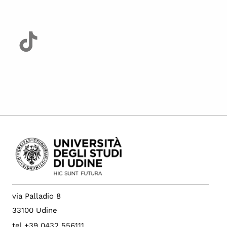
via Palladio 8
33100 Udine
tel +39 0432 556111