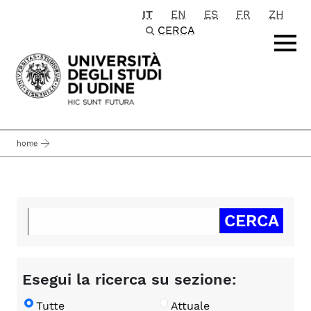
IT
EN
ES
FR
ZH
Passa al contenuto principale
CERCA
home
Esegui la ricerca su sezione:
Tutte
Attuale