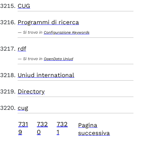
CUG
Programmi di ricerca
Si trova in
Configurazione Keywords
rdf
Si trova in
OpenData Uniud
Uniud international
Directory
cug
731
732
732
Pagina
9
0
1
successiva