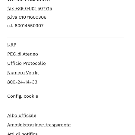
fax +39 0432 507715
p.iva 01071600306
c.f. 80014550307
URP
PEC di Ateneo
Ufficio Protocollo
Numero Verde
800-24-14-33
Config. cookie
Albo ufficiale
Amministrazione trasparente
Atti di notifica