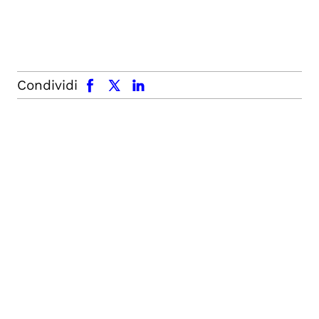
facebook
x.com
linkedin
Condividi