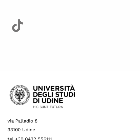
via Palladio 8
33100 Udine
tel +39 0432 556111