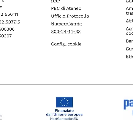
URP
Alb
e
PEC di Ateneo
Am
tra
32 556111
Ufficio Protocollo
Att
32 507715
Numero Verde
Acc
1600306
800-24-14-33
do
550307
Ban
Config. cookie
Cre
Ele