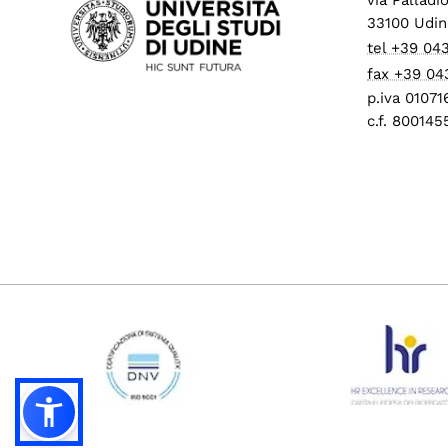
33100 Udin
tel +39 04
fax +39 04
p.iva 0107
c.f. 80014