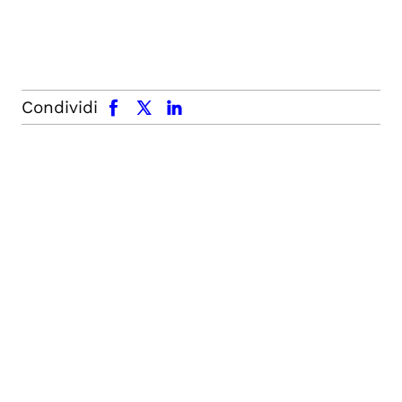
facebook
x.com
linkedin
Condividi