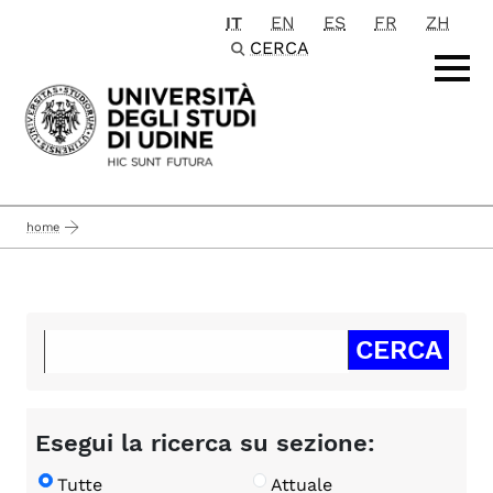
IT
EN
ES
FR
ZH
Passa al contenuto principale
CERCA
home
Esegui la ricerca su sezione:
Tutte
Attuale