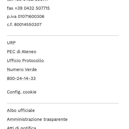
fax +39 0432 507715
p.iva 01071600306
c.f. 80014550307
URP
PEC di Ateneo
Ufficio Protocollo
Numero Verde
800-24-14-33
Config. cookie
Albo ufficiale
Amministrazione trasparente
Atti di notifica