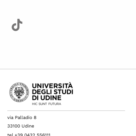
via Palladio 8
33100 Udine
tel +39 0432 556111