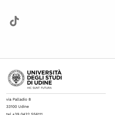
via Palladio 8
33100 Udine
tel +39 0432 556111