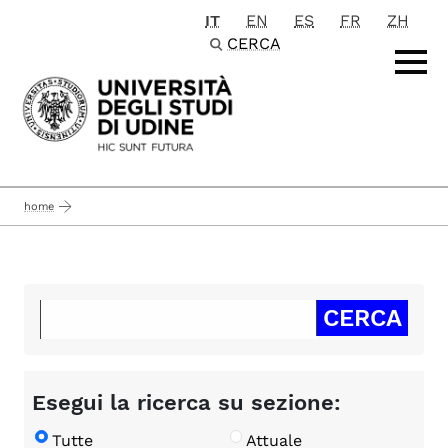
IT
EN
ES
FR
ZH
Passa al contenuto principale
CERCA
home
Esegui la ricerca su sezione:
Tutte
Attuale