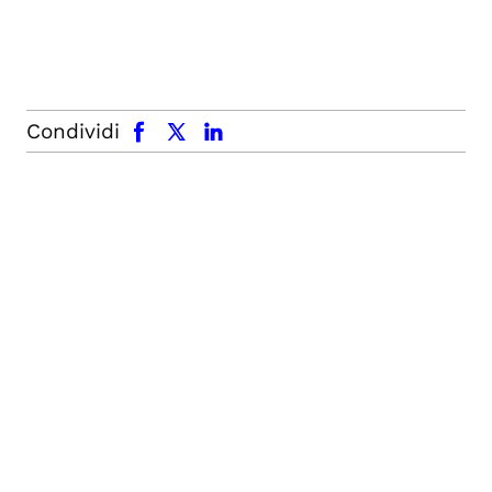
facebook
x.com
linkedin
Condividi