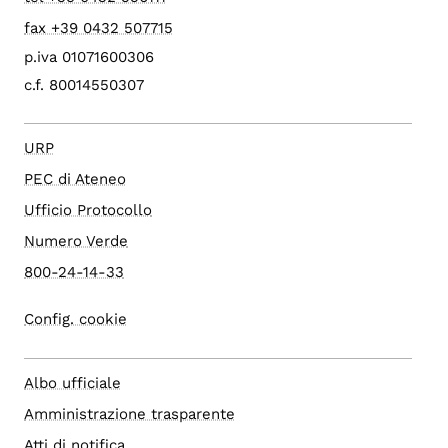
fax +39 0432 507715
p.iva 01071600306
c.f. 80014550307
URP
PEC di Ateneo
Ufficio Protocollo
Numero Verde
800-24-14-33
Config. cookie
Albo ufficiale
Amministrazione trasparente
Atti di notifica