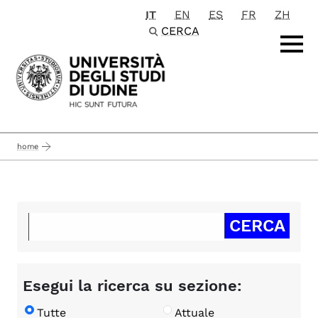
IT
EN
ES
FR
ZH
Passa al contenuto principale
CERCA
home
Esegui la ricerca su sezione:
Tutte
Attuale