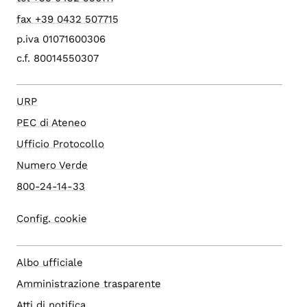
fax +39 0432 507715
p.iva 01071600306
c.f. 80014550307
URP
PEC di Ateneo
Ufficio Protocollo
Numero Verde
800-24-14-33
Config. cookie
Albo ufficiale
Amministrazione trasparente
Atti di notifica