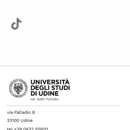
via Palladio 8
33100 Udine
tel +39 0432 556111