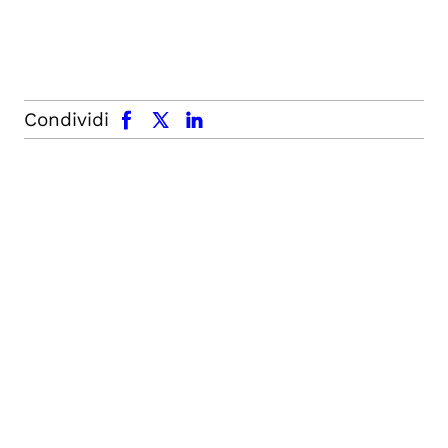
facebook
x.com
linkedin
Condividi