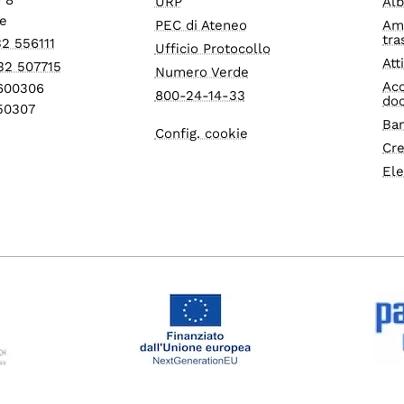
URP
Alb
e
PEC di Ateneo
Am
tra
32 556111
Ufficio Protocollo
Att
32 507715
Numero Verde
Acc
1600306
800-24-14-33
do
550307
Ban
Config. cookie
Cre
Ele