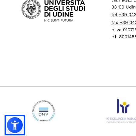
33100 Udin
tel +39 04
fax +39 04
p.iva 0107
c.f. 80014