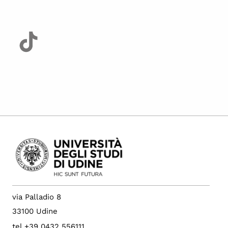
via Palladio 8
33100 Udine
tel +39 0432 556111