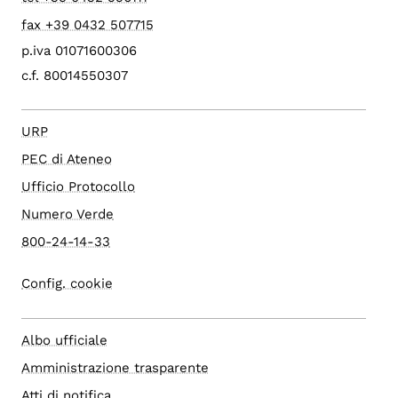
fax +39 0432 507715
p.iva 01071600306
c.f. 80014550307
URP
PEC di Ateneo
Ufficio Protocollo
Numero Verde
800-24-14-33
Config. cookie
Albo ufficiale
Amministrazione trasparente
Atti di notifica