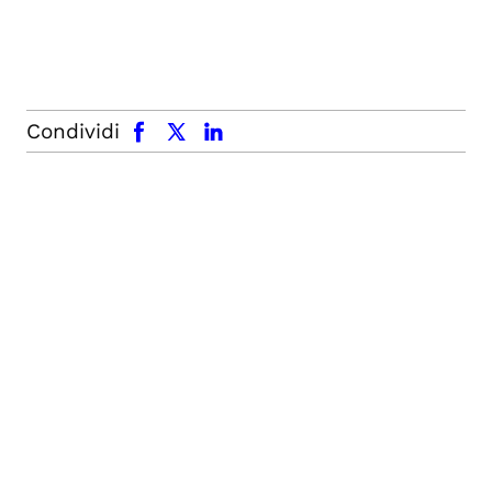
facebook
x.com
linkedin
Condividi