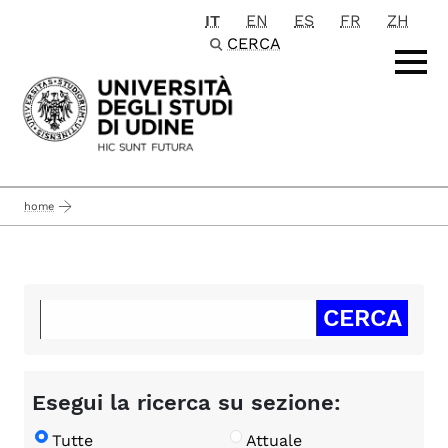
IT
EN
ES
FR
ZH
Passa al contenuto principale
CERCA
home
Esegui la ricerca su sezione:
Tutte
Attuale