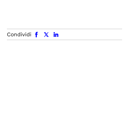
facebook
x.com
linkedin
Condividi