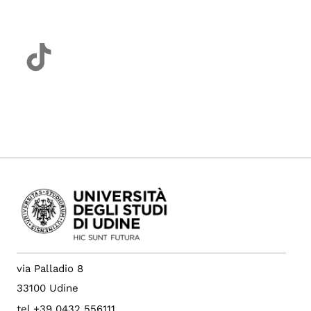
via Palladio 8
33100 Udine
tel +39 0432 556111