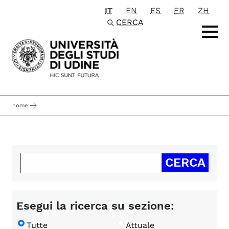
IT
EN
ES
FR
ZH
Passa al contenuto principale
CERCA
home
Esegui la ricerca su sezione:
Tutte
Attuale