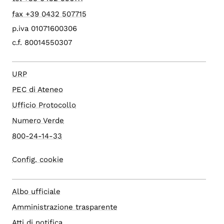
fax +39 0432 507715
p.iva 01071600306
c.f. 80014550307
URP
PEC di Ateneo
Ufficio Protocollo
Numero Verde
800-24-14-33
Config. cookie
Albo ufficiale
Amministrazione trasparente
Atti di notifica