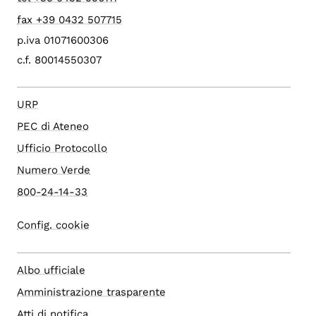
fax +39 0432 507715
p.iva 01071600306
c.f. 80014550307
URP
PEC di Ateneo
Ufficio Protocollo
Numero Verde
800-24-14-33
Config. cookie
Albo ufficiale
Amministrazione trasparente
Atti di notifica