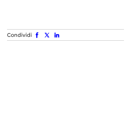
facebook
x.com
linkedin
Condividi