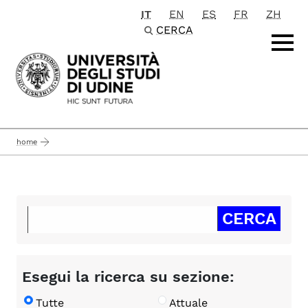
IT
EN
ES
FR
ZH
Passa al contenuto principale
CERCA
home
Esegui la ricerca su sezione:
Tutte
Attuale