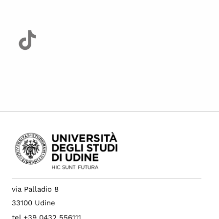
via Palladio 8
33100 Udine
tel +39 0432 556111