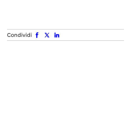
facebook
x.com
linkedin
Condividi