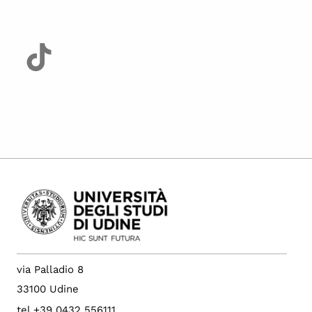
via Palladio 8
33100 Udine
tel +39 0432 556111