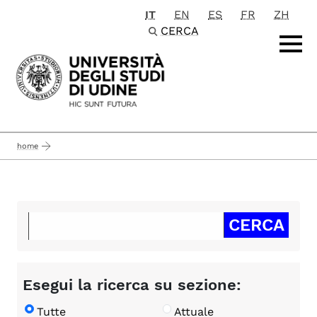
IT
EN
ES
FR
ZH
Passa al contenuto principale
CERCA
home
Esegui la ricerca su sezione:
Tutte
Attuale