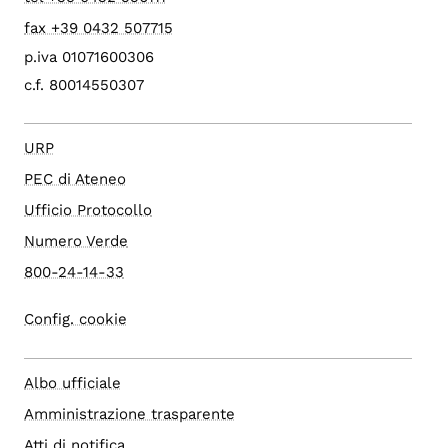
fax +39 0432 507715
p.iva 01071600306
c.f. 80014550307
URP
PEC di Ateneo
Ufficio Protocollo
Numero Verde
800-24-14-33
Config. cookie
Albo ufficiale
Amministrazione trasparente
Atti di notifica