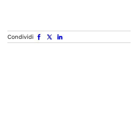
facebook
x.com
linkedin
Condividi