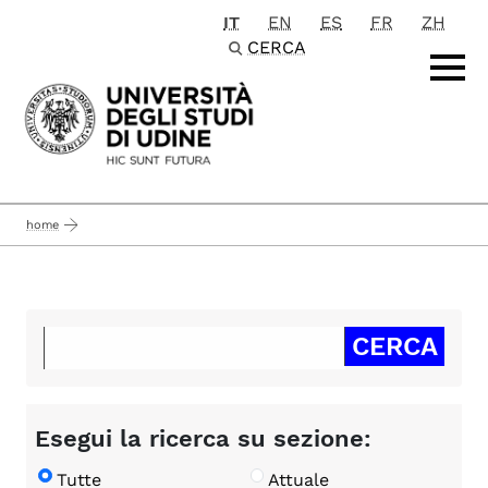
IT
EN
ES
FR
ZH
Passa al contenuto principale
CERCA
home
Esegui la ricerca su sezione:
Tutte
Attuale