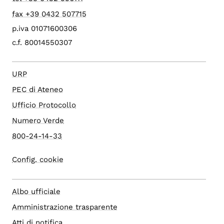
fax +39 0432 507715
p.iva 01071600306
c.f. 80014550307
URP
PEC di Ateneo
Ufficio Protocollo
Numero Verde
800-24-14-33
Config. cookie
Albo ufficiale
Amministrazione trasparente
Atti di notifica