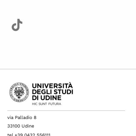
via Palladio 8
33100 Udine
tel +39 0432 556111