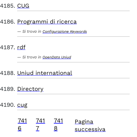
CUG
Programmi di ricerca
Si trova in
Configurazione Keywords
rdf
Si trova in
OpenData Uniud
Uniud international
Directory
cug
741
741
741
Pagina
6
7
8
successiva