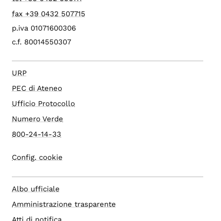
fax +39 0432 507715
p.iva 01071600306
c.f. 80014550307
URP
PEC di Ateneo
Ufficio Protocollo
Numero Verde
800-24-14-33
Config. cookie
Albo ufficiale
Amministrazione trasparente
Atti di notifica