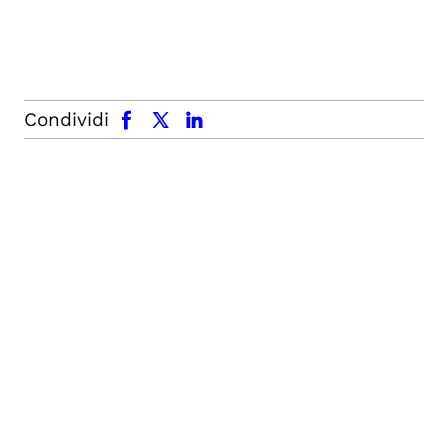
facebook
x.com
linkedin
Condividi