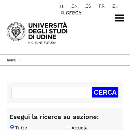
IT
EN
ES
FR
ZH
Passa al contenuto principale
CERCA
home
Esegui la ricerca su sezione:
Tutte
Attuale