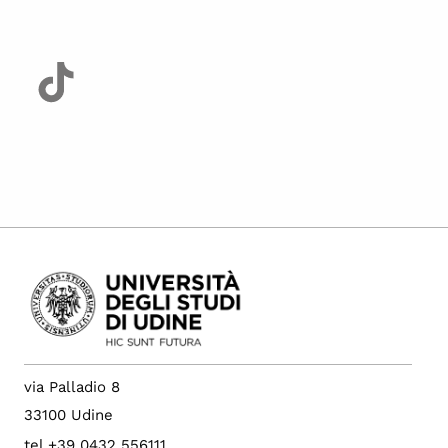
via Palladio 8
33100 Udine
tel +39 0432 556111