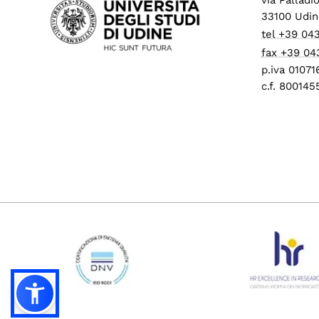
33100 Udin
tel +39 04
fax +39 04
p.iva 0107
c.f. 80014