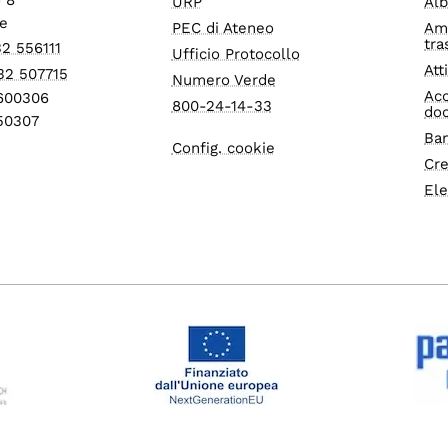
URP
Alb
e
PEC di Ateneo
Am
tra
32 556111
Ufficio Protocollo
Att
32 507715
Numero Verde
Acc
1600306
800-24-14-33
do
550307
Ban
Config. cookie
Cre
Ele