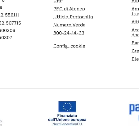
URP
Alb
e
PEC di Ateneo
Am
tra
32 556111
Ufficio Protocollo
Att
32 507715
Numero Verde
Acc
1600306
800-24-14-33
do
550307
Ban
Config. cookie
Cre
Ele