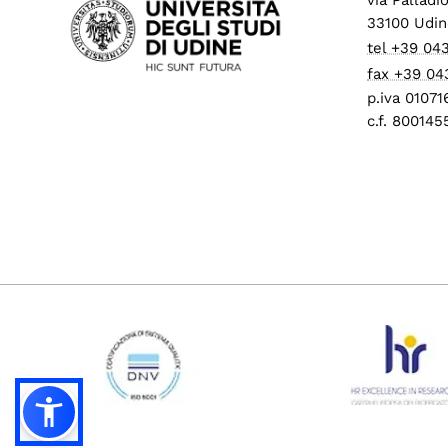
33100 Udin
tel +39 04
fax +39 04
p.iva 0107
c.f. 80014