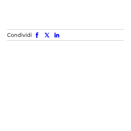
facebook
x.com
linkedin
Condividi