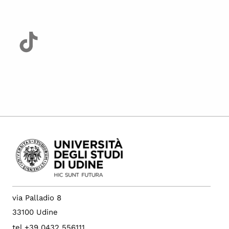
via Palladio 8
33100 Udine
tel +39 0432 556111