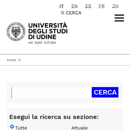
IT
EN
ES
FR
ZH
Passa al contenuto principale
CERCA
home
Esegui la ricerca su sezione:
Tutte
Attuale