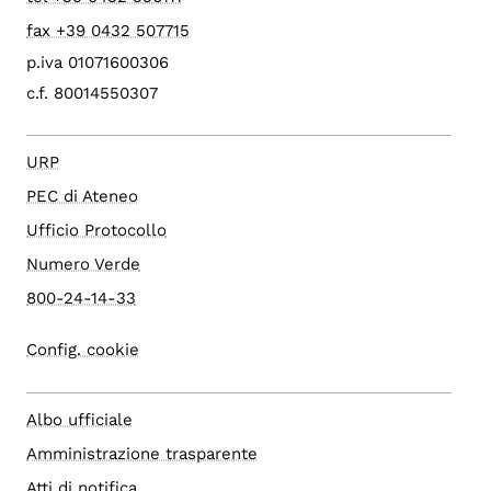
fax +39 0432 507715
p.iva 01071600306
c.f. 80014550307
URP
PEC di Ateneo
Ufficio Protocollo
Numero Verde
800-24-14-33
Config. cookie
Albo ufficiale
Amministrazione trasparente
Atti di notifica