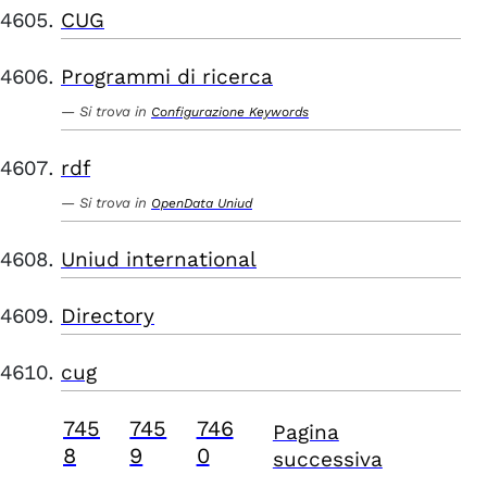
CUG
Programmi di ricerca
Si trova in
Configurazione Keywords
rdf
Si trova in
OpenData Uniud
Uniud international
Directory
cug
745
745
746
Pagina
8
9
0
successiva