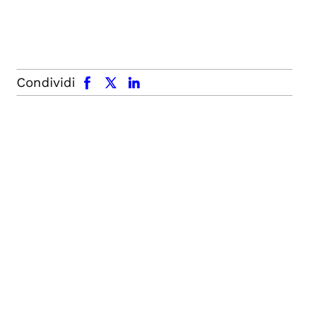
facebook
x.com
linkedin
Condividi