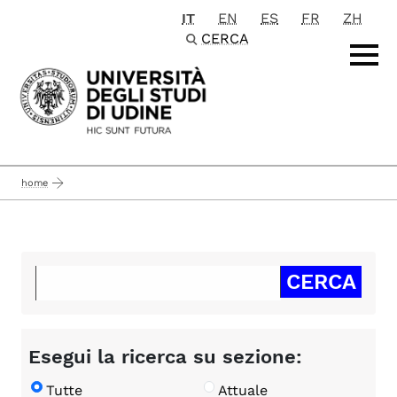
IT
EN
ES
FR
ZH
Passa al contenuto principale
CERCA
home
Esegui la ricerca su sezione:
Tutte
Attuale