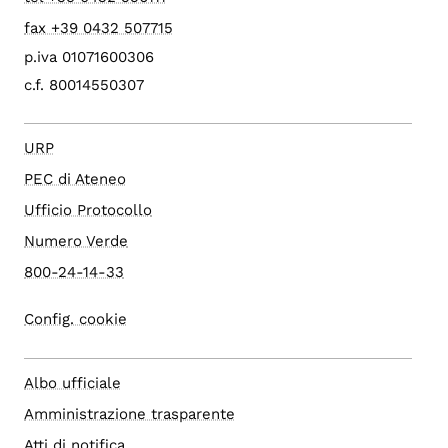
fax +39 0432 507715
p.iva 01071600306
c.f. 80014550307
URP
PEC di Ateneo
Ufficio Protocollo
Numero Verde
800-24-14-33
Config. cookie
Albo ufficiale
Amministrazione trasparente
Atti di notifica