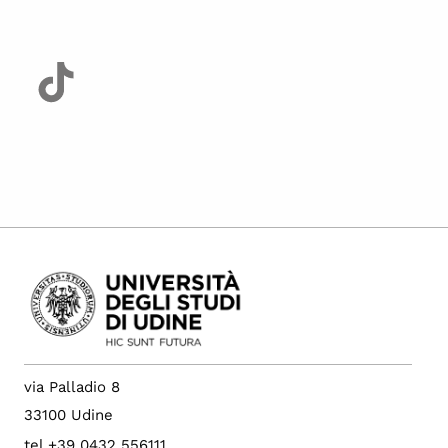
via Palladio 8
33100 Udine
tel +39 0432 556111