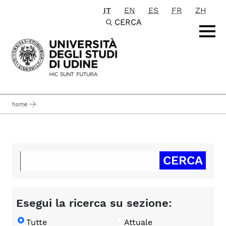
IT
EN
ES
FR
ZH
Passa al contenuto principale
CERCA
home
Esegui la ricerca su sezione:
Tutte
Attuale