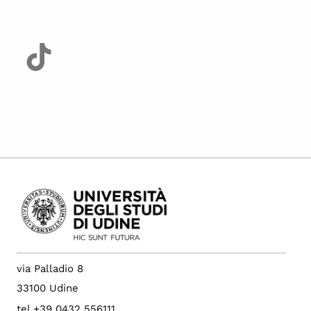
via Palladio 8
33100 Udine
tel +39 0432 556111