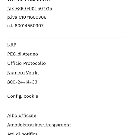
fax +39 0432 507715
p.iva 01071600306
c.f. 80014550307
URP
PEC di Ateneo
Ufficio Protocollo
Numero Verde
800-24-14-33
Config. cookie
Albo ufficiale
Amministrazione trasparente
Atti di notifica