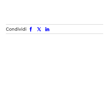
facebook
x.com
linkedin
Condividi