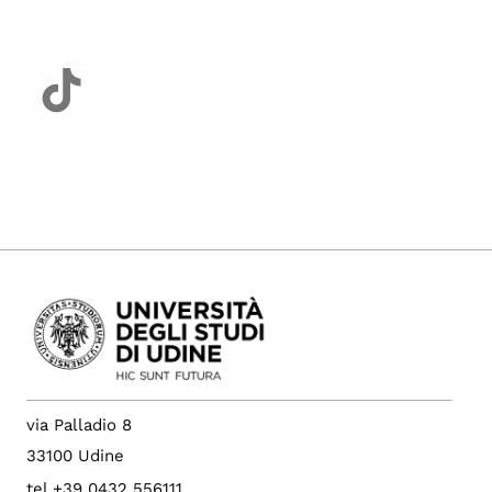
via Palladio 8
33100 Udine
tel +39 0432 556111