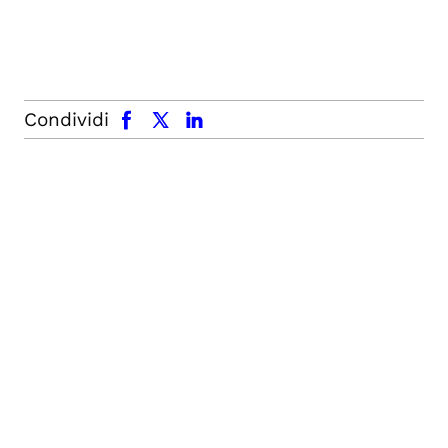
facebook
x.com
linkedin
Condividi