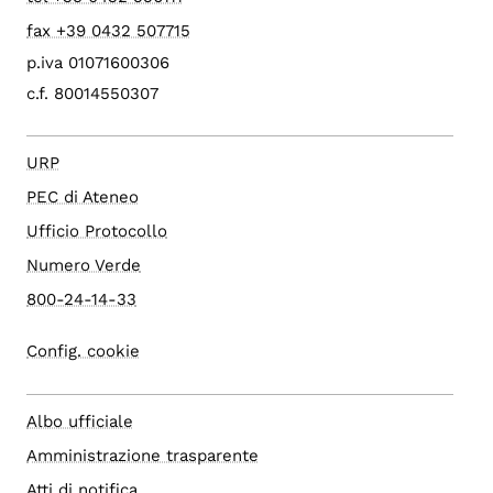
fax +39 0432 507715
p.iva 01071600306
c.f. 80014550307
URP
PEC di Ateneo
Ufficio Protocollo
Numero Verde
800-24-14-33
Config. cookie
Albo ufficiale
Amministrazione trasparente
Atti di notifica