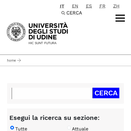
IT
EN
ES
FR
ZH
Passa al contenuto principale
CERCA
home
Esegui la ricerca su sezione:
Tutte
Attuale