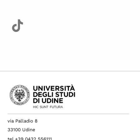
via Palladio 8
33100 Udine
tel +39 0432 556111