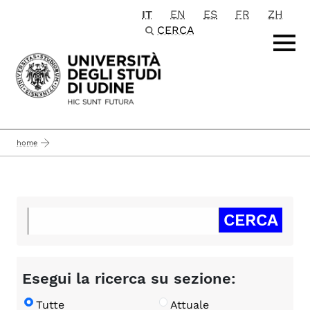
IT
EN
ES
FR
ZH
Passa al contenuto principale
CERCA
home
Esegui la ricerca su sezione:
Tutte
Attuale