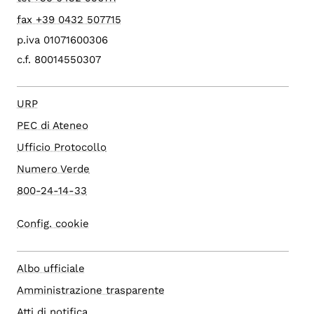
fax +39 0432 507715
p.iva 01071600306
c.f. 80014550307
URP
PEC di Ateneo
Ufficio Protocollo
Numero Verde
800-24-14-33
Config. cookie
Albo ufficiale
Amministrazione trasparente
Atti di notifica