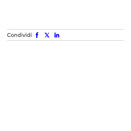
facebook
x.com
linkedin
Condividi