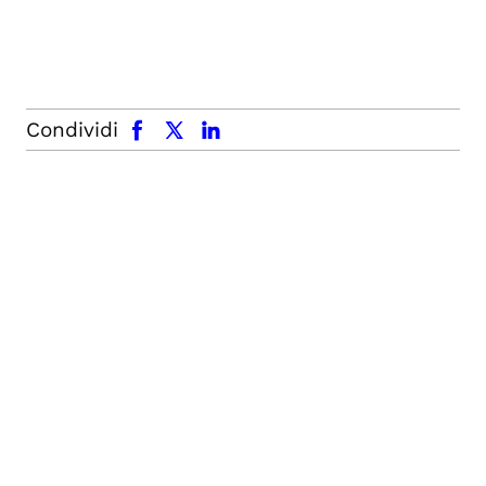
facebook
x.com
linkedin
Condividi