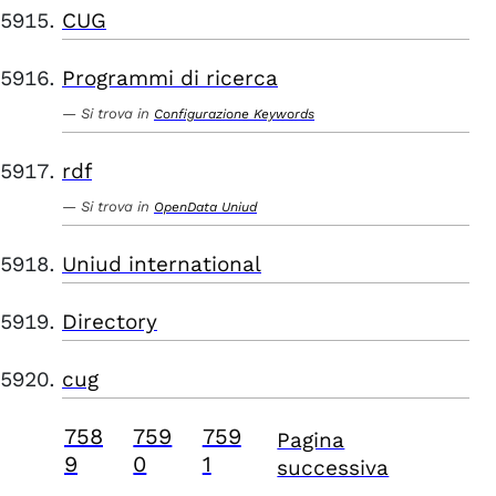
CUG
Programmi di ricerca
Si trova in
Configurazione Keywords
rdf
Si trova in
OpenData Uniud
Uniud international
Directory
cug
758
759
759
Pagina
9
0
1
successiva