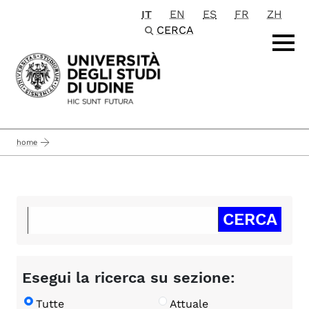
IT
EN
ES
FR
ZH
Passa al contenuto principale
CERCA
home
Esegui la ricerca su sezione:
Tutte
Attuale