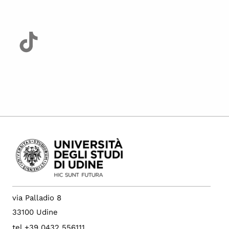
via Palladio 8
33100 Udine
tel +39 0432 556111