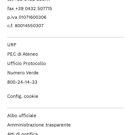
fax +39 0432 507715
p.iva 01071600306
c.f. 80014550307
URP
PEC di Ateneo
Ufficio Protocollo
Numero Verde
800-24-14-33
Config. cookie
Albo ufficiale
Amministrazione trasparente
Atti di notifica