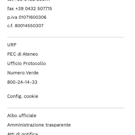
fax +39 0432 507715
p.iva 01071600306
c.f. 80014550307
URP
PEC di Ateneo
Ufficio Protocollo
Numero Verde
800-24-14-33
Config. cookie
Albo ufficiale
Amministrazione trasparente
Atti di notifica