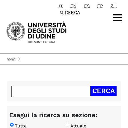
IT
EN
ES
FR
ZH
Passa al contenuto principale
CERCA
home
Esegui la ricerca su sezione:
Tutte
Attuale