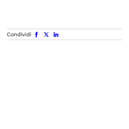
facebook
x.com
linkedin
Condividi