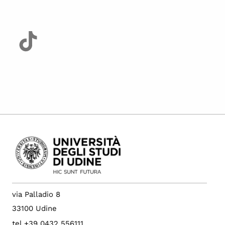
via Palladio 8
33100 Udine
tel +39 0432 556111