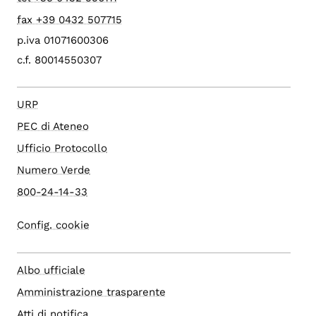
fax +39 0432 507715
p.iva 01071600306
c.f. 80014550307
URP
PEC di Ateneo
Ufficio Protocollo
Numero Verde
800-24-14-33
Config. cookie
Albo ufficiale
Amministrazione trasparente
Atti di notifica