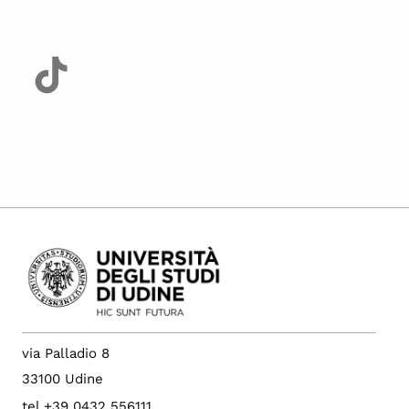
via Palladio 8
33100 Udine
tel +39 0432 556111