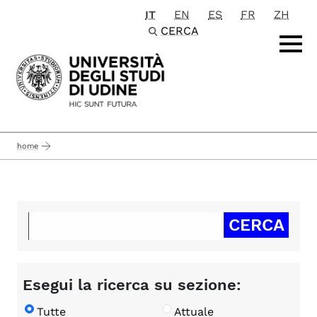
IT
EN
ES
FR
ZH
Passa al contenuto principale
CERCA
home
Esegui la ricerca su sezione:
Tutte
Attuale