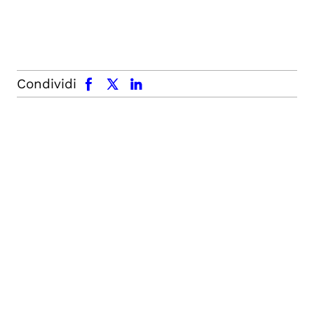
facebook
x.com
linkedin
Condividi