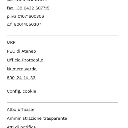
fax +39 0432 507715
p.iva 01071600306
c.f. 80014550307
URP
PEC di Ateneo
Ufficio Protocollo
Numero Verde
800-24-14-33
Config. cookie
Albo ufficiale
Amministrazione trasparente
Atti di notifica