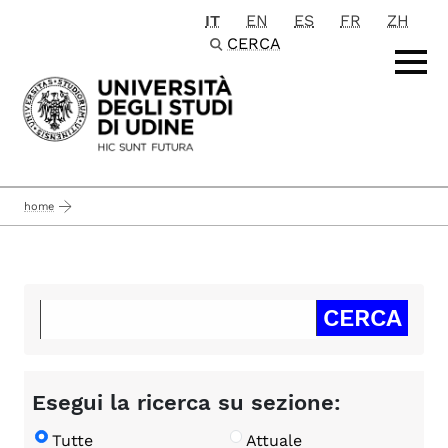
IT
EN
ES
FR
ZH
Passa al contenuto principale
CERCA
home
Esegui la ricerca su sezione:
Tutte
Attuale