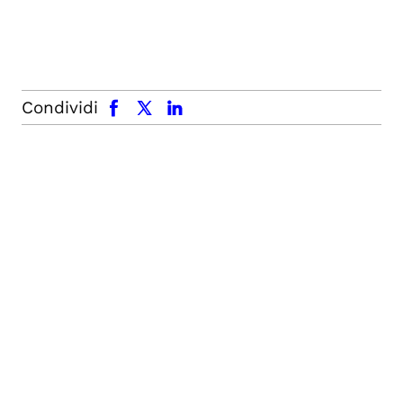
facebook
x.com
linkedin
Condividi