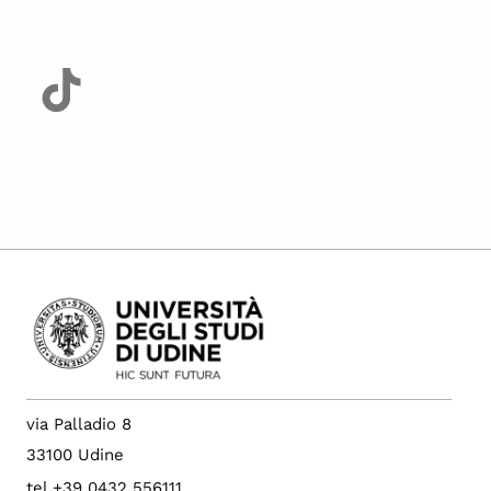
via Palladio 8
33100 Udine
tel +39 0432 556111