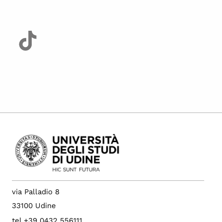
via Palladio 8
33100 Udine
tel +39 0432 556111