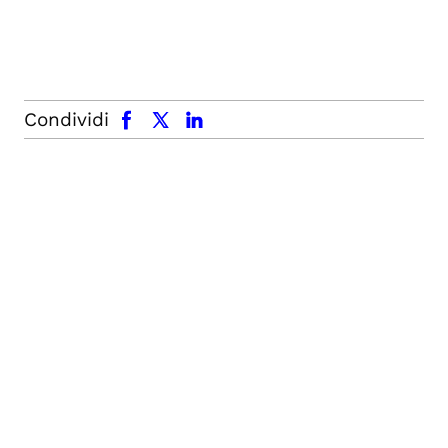
facebook
x.com
linkedin
Condividi