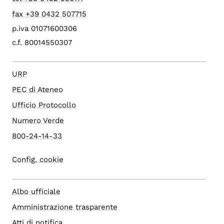
fax +39 0432 507715
p.iva 01071600306
c.f. 80014550307
URP
PEC di Ateneo
Ufficio Protocollo
Numero Verde
800-24-14-33
Config. cookie
Albo ufficiale
Amministrazione trasparente
Atti di notifica