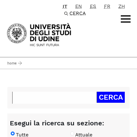
IT
EN
ES
FR
ZH
Passa al contenuto principale
CERCA
home
Esegui la ricerca su sezione:
Tutte
Attuale