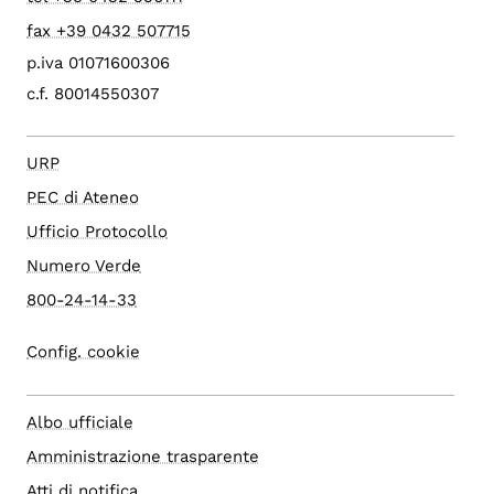
fax +39 0432 507715
p.iva 01071600306
c.f. 80014550307
URP
PEC di Ateneo
Ufficio Protocollo
Numero Verde
800-24-14-33
Config. cookie
Albo ufficiale
Amministrazione trasparente
Atti di notifica