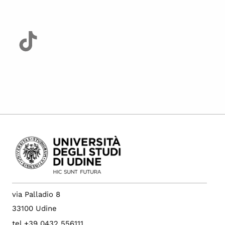
via Palladio 8
33100 Udine
tel +39 0432 556111