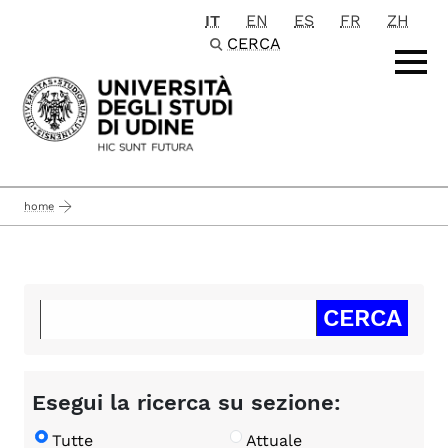
IT
EN
ES
FR
ZH
Passa al contenuto principale
CERCA
home
Esegui la ricerca su sezione:
Tutte
Attuale