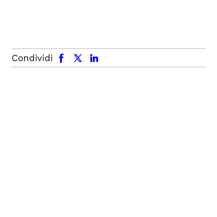
facebook
x.com
linkedin
Condividi