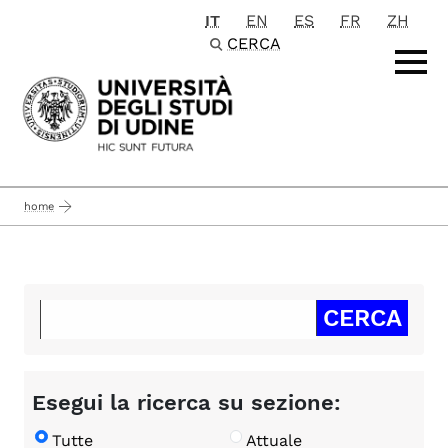
IT
EN
ES
FR
ZH
Passa al contenuto principale
CERCA
home
Esegui la ricerca su sezione:
Tutte
Attuale