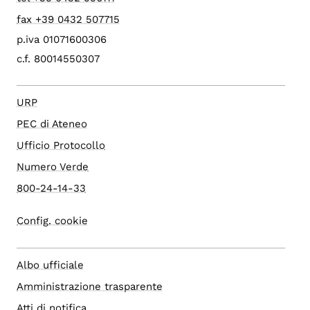
fax +39 0432 507715
p.iva 01071600306
c.f. 80014550307
URP
PEC di Ateneo
Ufficio Protocollo
Numero Verde
800-24-14-33
Config. cookie
Albo ufficiale
Amministrazione trasparente
Atti di notifica