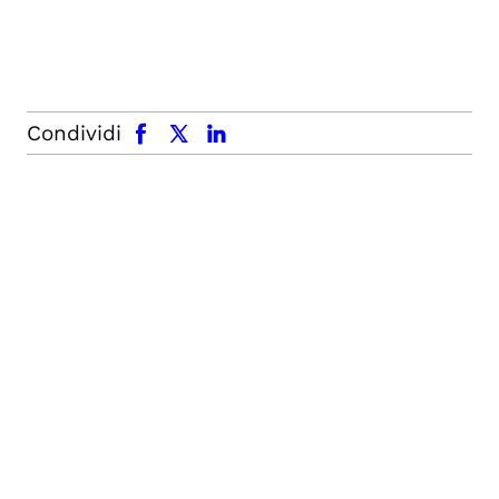
facebook
x.com
linkedin
Condividi