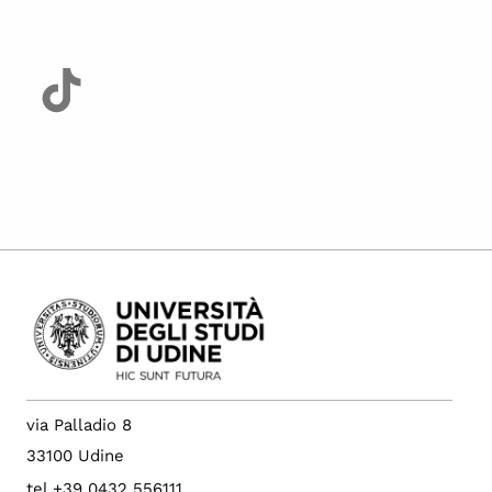
via Palladio 8
33100 Udine
tel +39 0432 556111