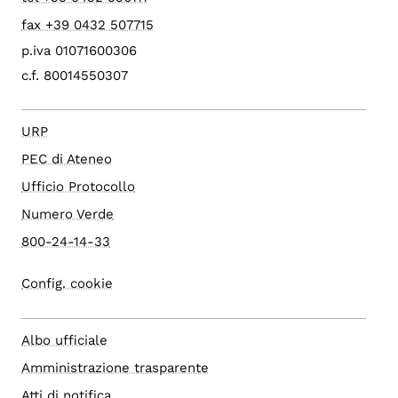
fax +39 0432 507715
p.iva 01071600306
c.f. 80014550307
URP
PEC di Ateneo
Ufficio Protocollo
Numero Verde
800-24-14-33
Config. cookie
Albo ufficiale
Amministrazione trasparente
Atti di notifica