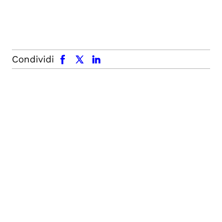
facebook
x.com
linkedin
Condividi