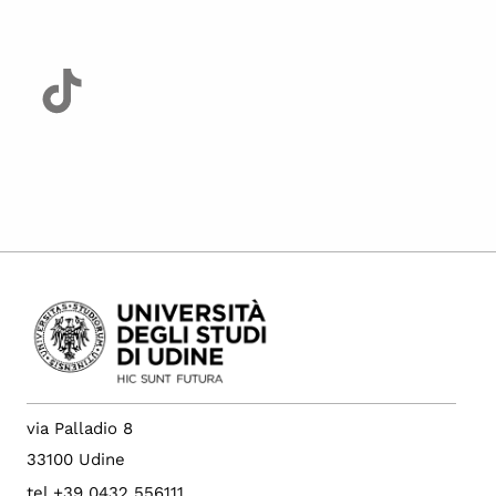
via Palladio 8
33100 Udine
tel +39 0432 556111