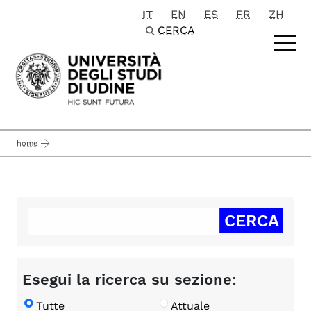
IT
EN
ES
FR
ZH
Passa al contenuto principale
CERCA
home
Esegui la ricerca su sezione:
Tutte
Attuale