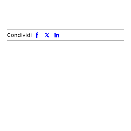
facebook
x.com
linkedin
Condividi