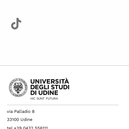
via Palladio 8
33100 Udine
tel +39 0432 556111