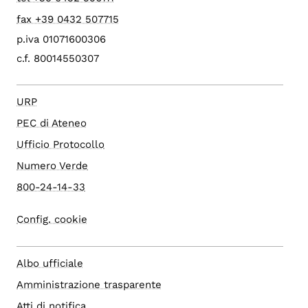
fax +39 0432 507715
p.iva 01071600306
c.f. 80014550307
URP
PEC di Ateneo
Ufficio Protocollo
Numero Verde
800-24-14-33
Config. cookie
Albo ufficiale
Amministrazione trasparente
Atti di notifica