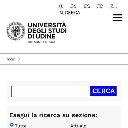
IT
EN
ES
FR
ZH
Passa al contenuto principale
CERCA
home
Esegui la ricerca su sezione:
Tutte
Attuale