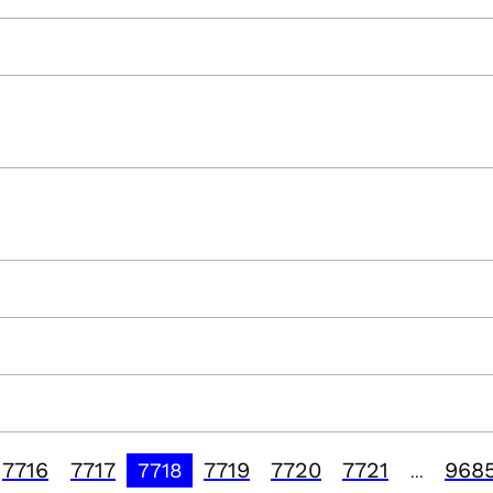
7716
7717
7719
7720
7721
968
7718