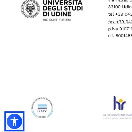
33100 Udin
tel +39 04
fax +39 04
p.iva 0107
c.f. 80014