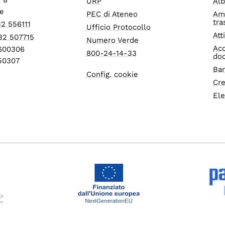
URP
Alb
e
PEC di Ateneo
Am
tra
32 556111
Ufficio Protocollo
Att
32 507715
Numero Verde
Acc
1600306
800-24-14-33
do
550307
Ban
Config. cookie
Cre
Ele