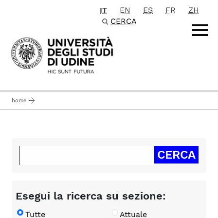
IT
EN
ES
FR
ZH
Passa al contenuto principale
CERCA
home
Esegui la ricerca su sezione:
Tutte
Attuale