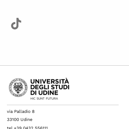
via Palladio 8
33100 Udine
tel +39 0432 556111