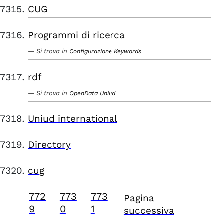
CUG
Programmi di ricerca
Si trova in
Configurazione Keywords
rdf
Si trova in
OpenData Uniud
Uniud international
Directory
cug
772
773
773
Pagina
9
0
1
successiva