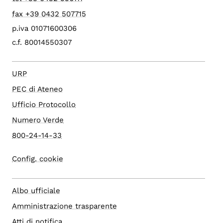
fax +39 0432 507715
p.iva 01071600306
c.f. 80014550307
URP
PEC di Ateneo
Ufficio Protocollo
Numero Verde
800-24-14-33
Config. cookie
Albo ufficiale
Amministrazione trasparente
Atti di notifica