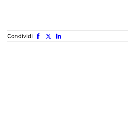
facebook
x.com
linkedin
Condividi