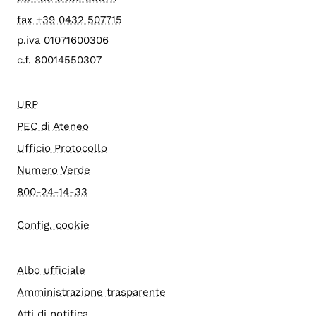
fax +39 0432 507715
p.iva 01071600306
c.f. 80014550307
URP
PEC di Ateneo
Ufficio Protocollo
Numero Verde
800-24-14-33
Config. cookie
Albo ufficiale
Amministrazione trasparente
Atti di notifica