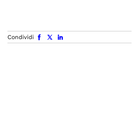
facebook
x.com
linkedin
Condividi