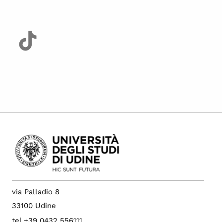
via Palladio 8
33100 Udine
tel +39 0432 556111