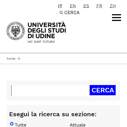
IT
EN
ES
FR
ZH
Passa al contenuto principale
CERCA
home
Esegui la ricerca su sezione:
Tutte
Attuale