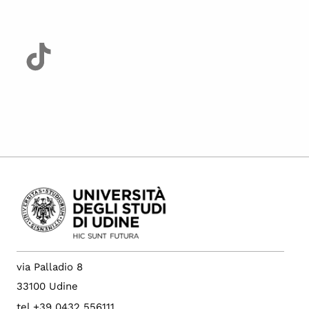
via Palladio 8
33100 Udine
tel +39 0432 556111