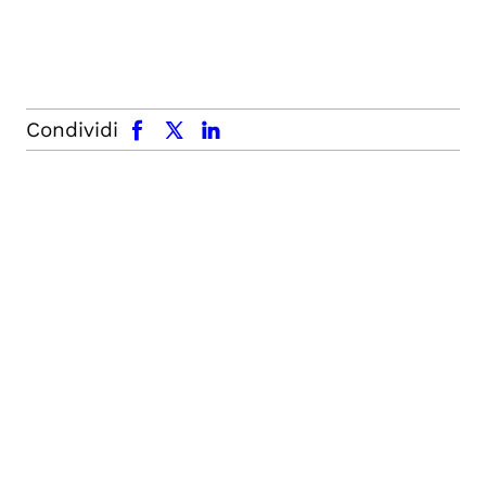
facebook
x.com
linkedin
Condividi