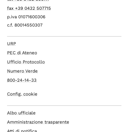
fax +39 0432 507715
p.iva 01071600306
c.f. 80014550307
URP
PEC di Ateneo
Ufficio Protocollo
Numero Verde
800-24-14-33
Config. cookie
Albo ufficiale
Amministrazione trasparente
Atti di notifica