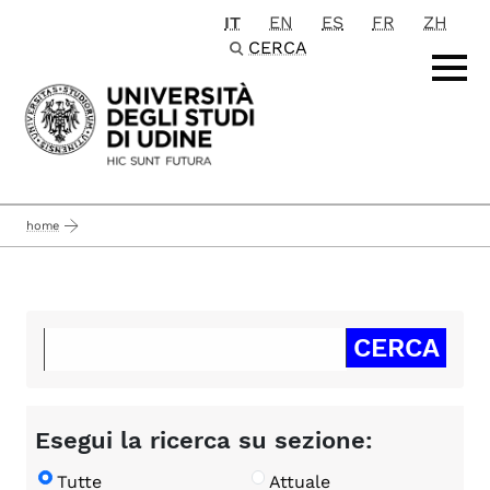
IT
EN
ES
FR
ZH
Passa al contenuto principale
CERCA
home
Esegui la ricerca su sezione:
Tutte
Attuale