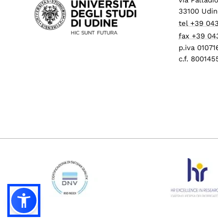
33100 Udin
tel +39 04
fax +39 04
p.iva 0107
c.f. 80014