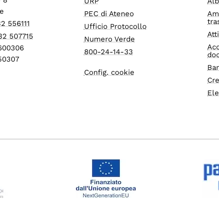
URP
Alb
e
PEC di Ateneo
Am
tra
32 556111
Ufficio Protocollo
Att
32 507715
Numero Verde
Acc
1600306
800-24-14-33
do
550307
Ban
Config. cookie
Cre
Ele