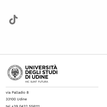
via Palladio 8
33100 Udine
tel +39 0432 556111