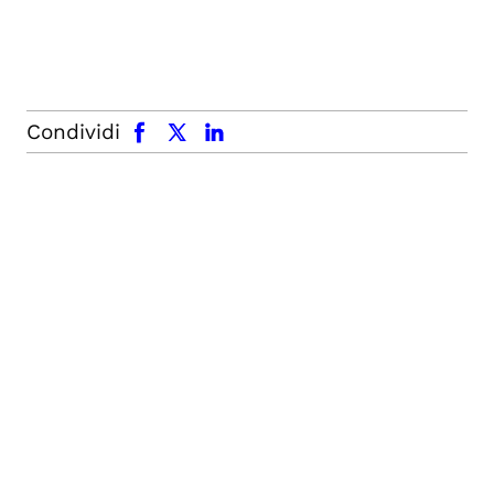
facebook
x.com
linkedin
Condividi