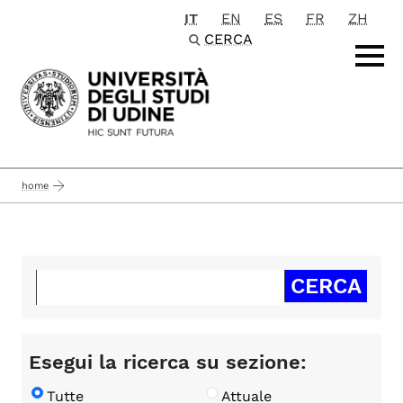
IT
EN
ES
FR
ZH
Passa al contenuto principale
CERCA
home
Esegui la ricerca su sezione:
Tutte
Attuale