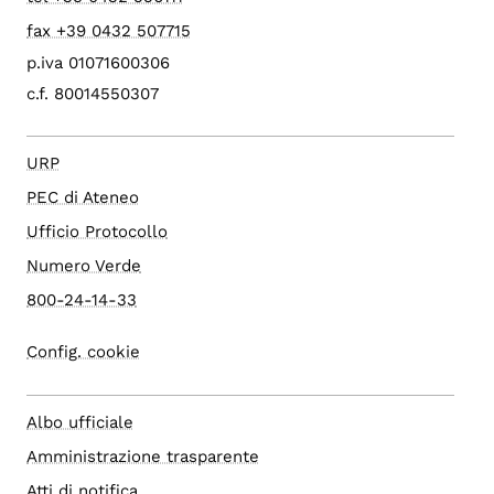
fax +39 0432 507715
p.iva 01071600306
c.f. 80014550307
URP
PEC di Ateneo
Ufficio Protocollo
Numero Verde
800-24-14-33
Config. cookie
Albo ufficiale
Amministrazione trasparente
Atti di notifica