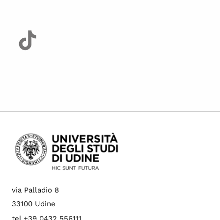
via Palladio 8
33100 Udine
tel +39 0432 556111