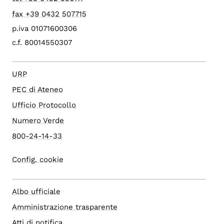
fax +39 0432 507715
p.iva 01071600306
c.f. 80014550307
URP
PEC di Ateneo
Ufficio Protocollo
Numero Verde
800-24-14-33
Config. cookie
Albo ufficiale
Amministrazione trasparente
Atti di notifica