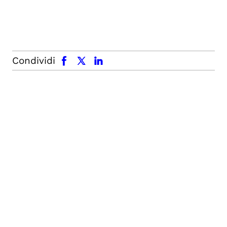
facebook
x.com
linkedin
Condividi