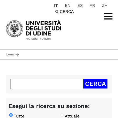
IT
EN
ES
FR
ZH
Passa al contenuto principale
CERCA
home
Esegui la ricerca su sezione:
Tutte
Attuale