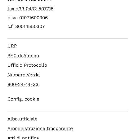
fax +39 0432 507715
p.iva 01071600306
c.f. 80014550307
URP
PEC di Ateneo
Ufficio Protocollo
Numero Verde
800-24-14-33
Config. cookie
Albo ufficiale
Amministrazione trasparente
Atti di notifica