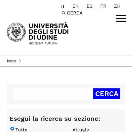
IT
EN
ES
FR
ZH
Passa al contenuto principale
CERCA
home
Esegui la ricerca su sezione:
Tutte
Attuale