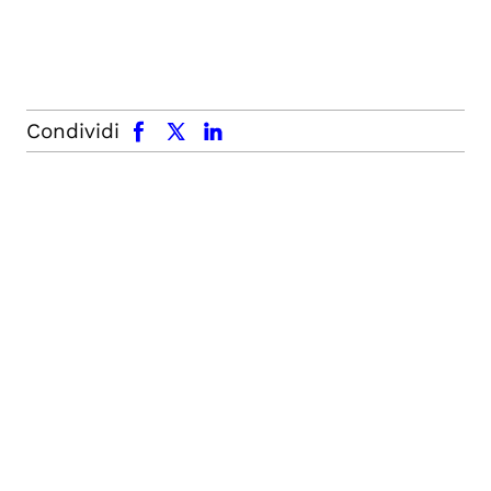
facebook
x.com
linkedin
Condividi