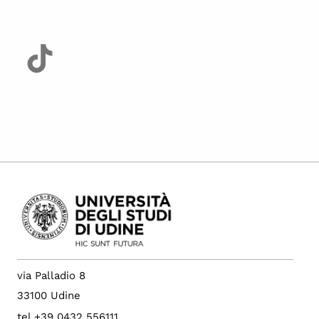
via Palladio 8
33100 Udine
tel +39 0432 556111