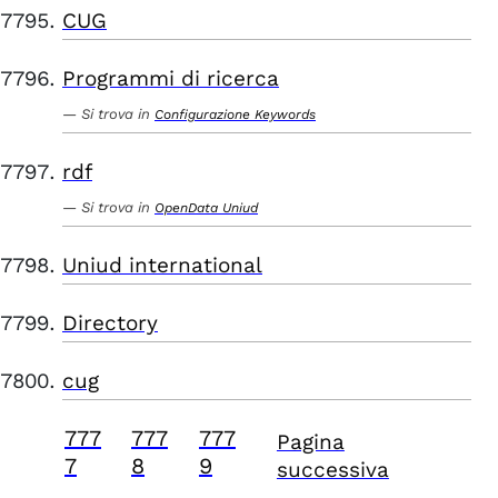
CUG
Programmi di ricerca
Si trova in
Configurazione Keywords
rdf
Si trova in
OpenData Uniud
Uniud international
Directory
cug
777
777
777
Pagina
7
8
9
successiva