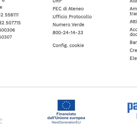
URP
Alb
e
PEC di Ateneo
Am
tra
32 556111
Ufficio Protocollo
Att
32 507715
Numero Verde
Acc
1600306
800-24-14-33
do
550307
Ban
Config. cookie
Cre
Ele