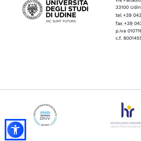
33100 Udin
tel +39 04
fax +39 04
p.iva 0107
c.f. 80014