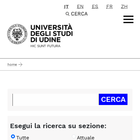
IT
EN
ES
FR
ZH
Passa al contenuto principale
CERCA
home
Esegui la ricerca su sezione:
Tutte
Attuale