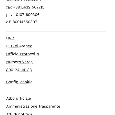
fax +39 0432 507715
p.iva 01071600306
c.f. 80014550307
URP
PEC di Ateneo
Ufficio Protocollo
Numero Verde
800-24-14-33
Config. cookie
Albo ufficiale
Amministrazione trasparente
Atti di notifica