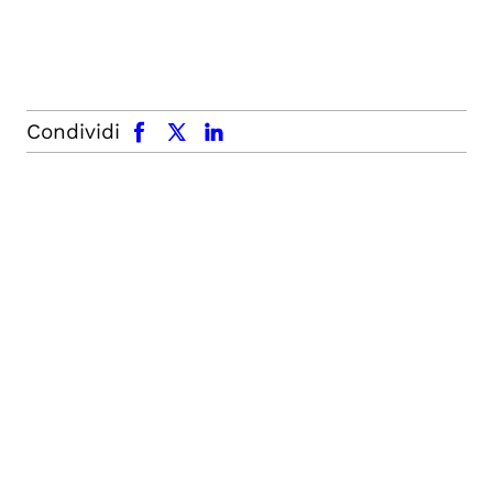
facebook
x.com
linkedin
Condividi