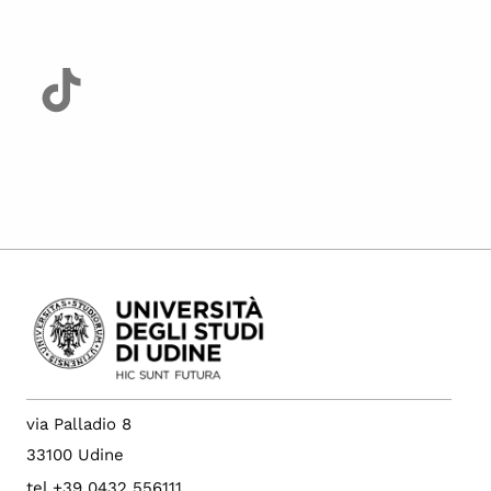
via Palladio 8
33100 Udine
tel +39 0432 556111