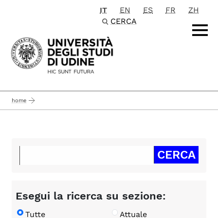
IT
EN
ES
FR
ZH
Passa al contenuto principale
CERCA
home
Esegui la ricerca su sezione:
Tutte
Attuale