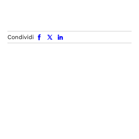
facebook
x.com
linkedin
Condividi