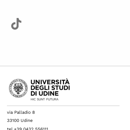
via Palladio 8
33100 Udine
tel +39 0432 556111