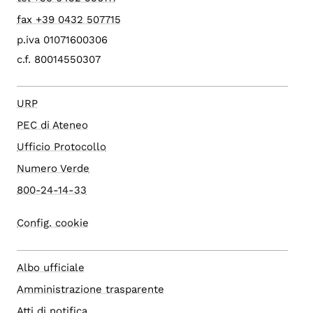
fax +39 0432 507715
p.iva 01071600306
c.f. 80014550307
URP
PEC di Ateneo
Ufficio Protocollo
Numero Verde
800-24-14-33
Config. cookie
Albo ufficiale
Amministrazione trasparente
Atti di notifica