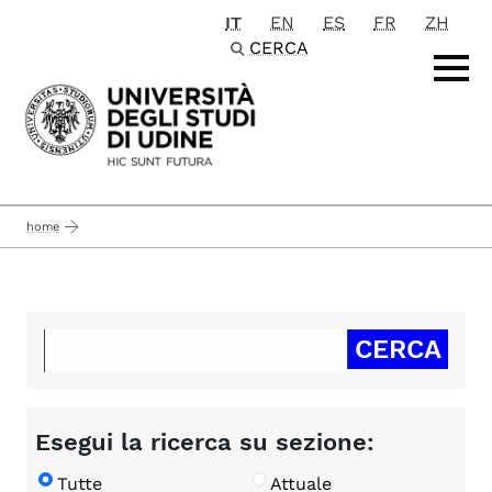
IT
EN
ES
FR
ZH
Passa al contenuto principale
CERCA
home
Esegui la ricerca su sezione:
Tutte
Attuale