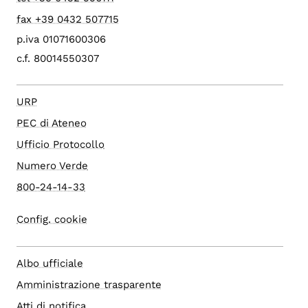
fax +39 0432 507715
p.iva 01071600306
c.f. 80014550307
URP
PEC di Ateneo
Ufficio Protocollo
Numero Verde
800-24-14-33
Config. cookie
Albo ufficiale
Amministrazione trasparente
Atti di notifica