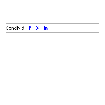
facebook
x.com
linkedin
Condividi