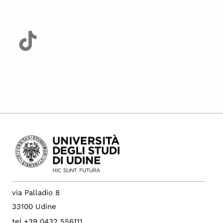
via Palladio 8
33100 Udine
tel +39 0432 556111