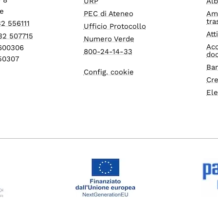
URP
Alb
e
PEC di Ateneo
Am
tra
32 556111
Ufficio Protocollo
Att
32 507715
Numero Verde
Acc
1600306
800-24-14-33
do
550307
Ban
Config. cookie
Cre
Ele