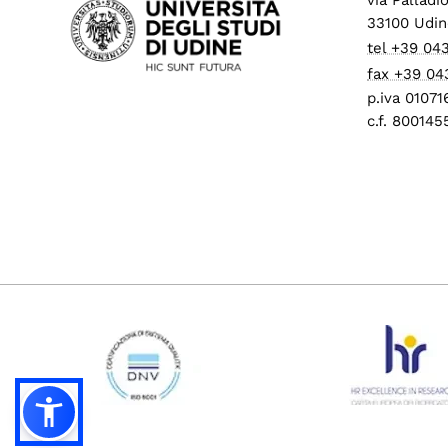
33100 Udin
tel +39 04
fax +39 04
p.iva 0107
c.f. 80014