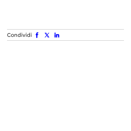
facebook
x.com
linkedin
Condividi