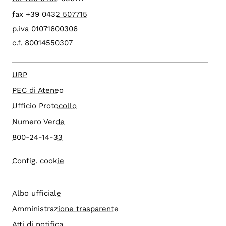
fax +39 0432 507715
p.iva 01071600306
c.f. 80014550307
URP
PEC di Ateneo
Ufficio Protocollo
Numero Verde
800-24-14-33
Config. cookie
Albo ufficiale
Amministrazione trasparente
Atti di notifica