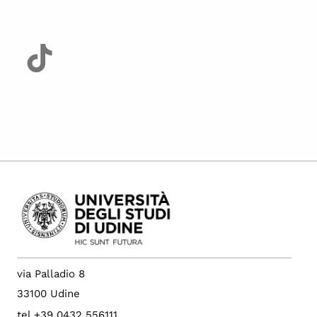
via Palladio 8
33100 Udine
tel +39 0432 556111