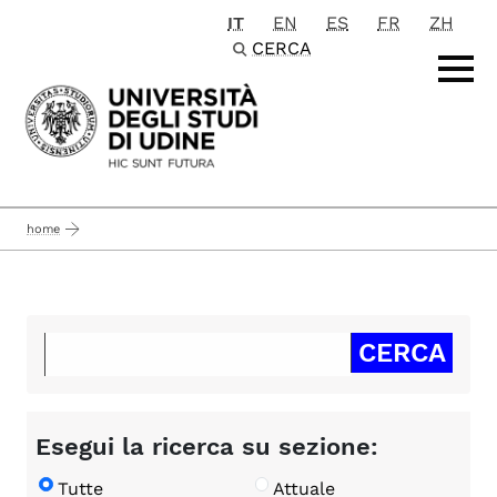
IT
EN
ES
FR
ZH
Passa al contenuto principale
CERCA
home
Esegui la ricerca su sezione:
Tutte
Attuale