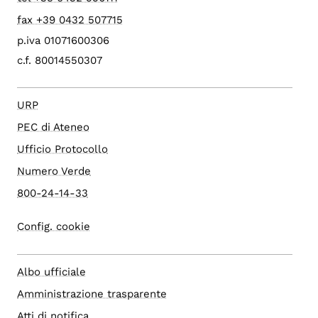
fax +39 0432 507715
p.iva 01071600306
c.f. 80014550307
URP
PEC di Ateneo
Ufficio Protocollo
Numero Verde
800-24-14-33
Config. cookie
Albo ufficiale
Amministrazione trasparente
Atti di notifica