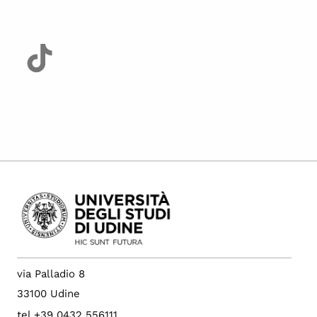
via Palladio 8
33100 Udine
tel +39 0432 556111