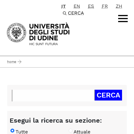
IT
EN
ES
FR
ZH
Passa al contenuto principale
CERCA
home
Esegui la ricerca su sezione:
Tutte
Attuale