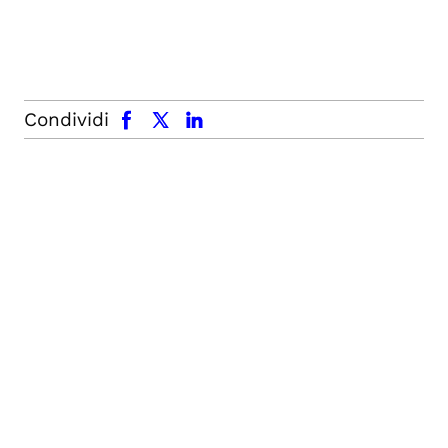
facebook
x.com
linkedin
Condividi