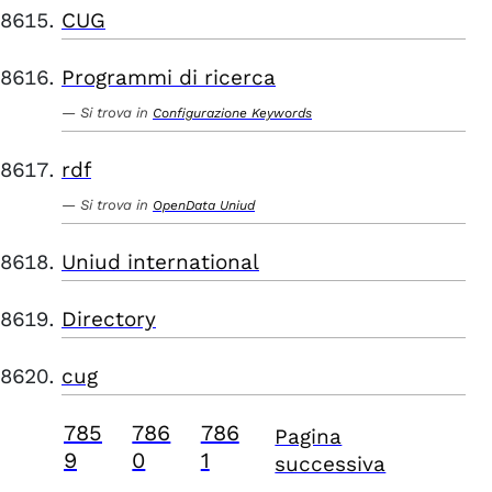
CUG
Programmi di ricerca
Si trova in
Configurazione Keywords
rdf
Si trova in
OpenData Uniud
Uniud international
Directory
cug
785
786
786
Pagina
9
0
1
successiva