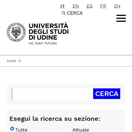
IT
EN
ES
FR
ZH
Passa al contenuto principale
CERCA
home
Esegui la ricerca su sezione:
Tutte
Attuale