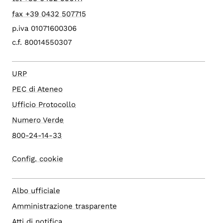
fax +39 0432 507715
p.iva 01071600306
c.f. 80014550307
URP
PEC di Ateneo
Ufficio Protocollo
Numero Verde
800-24-14-33
Config. cookie
Albo ufficiale
Amministrazione trasparente
Atti di notifica