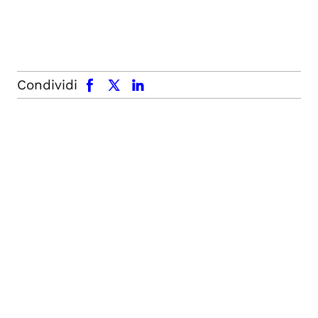
facebook
x.com
linkedin
Condividi