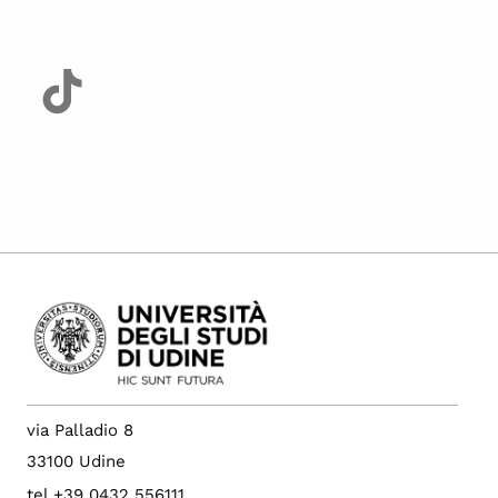
via Palladio 8
33100 Udine
tel +39 0432 556111